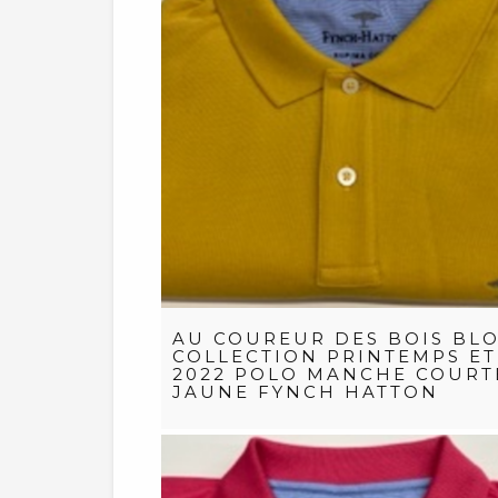
AU COUREUR DES BOIS BLO
COLLECTION PRINTEMPS ET
2022 POLO MANCHE COURT
JAUNE FYNCH HATTON