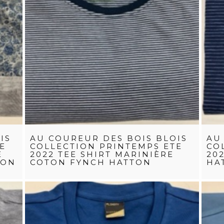
IS
AU COUREUR DES BOIS BLOIS
AU
E
COLLECTION PRINTEMPS ETE
CO
E
2022 TEE SHIRT MARINIÈRE
20
TON
COTON FYNCH HATTON
HA