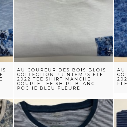
IS
AU COUREUR DES BOIS BLOIS
AU
E
COLLECTION PRINTEMPS ETE
CO
E
2022 TEE SHIRT MANCHE
20
COURTE TEE SHIRT BLANC
FL
POCHE BLEU FLEURE