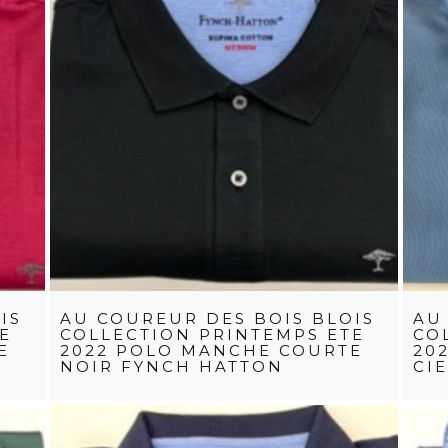
IS
AU COUREUR DES BOIS BLOIS
AU
E
COLLECTION PRINTEMPS ETE
CO
E
2022 POLO MANCHE COURTE
20
NOIR FYNCH HATTON
CI