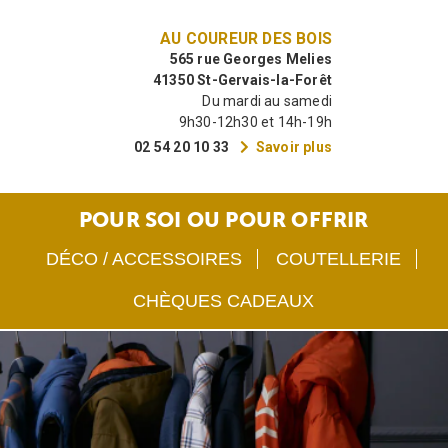
AU COUREUR DES BOIS
565 rue Georges Melies
41350 St-Gervais-la-Forêt
Du mardi au samedi
9h30-12h30 et 14h-19h
02 54 20 10 33
Savoir plus
POUR SOI OU POUR OFFRIR
DÉCO / ACCESSOIRES
COUTELLERIE
CHÈQUES CADEAUX