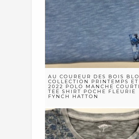
AU COUREUR DES BOIS BLO
COLLECTION PRINTEMPS ET
2022 POLO MANCHE COURT
TEE SHIRT POCHE FLEURIE
FYNCH HATTON