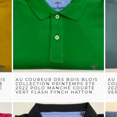
IS
AU COUREUR DES BOIS BLOIS
AU
E
COLLECTION PRINTEMPS ETE
CO
E
2022 POLO MANCHE COURTE
20
VERT FLASH FYNCH HATTON
VE