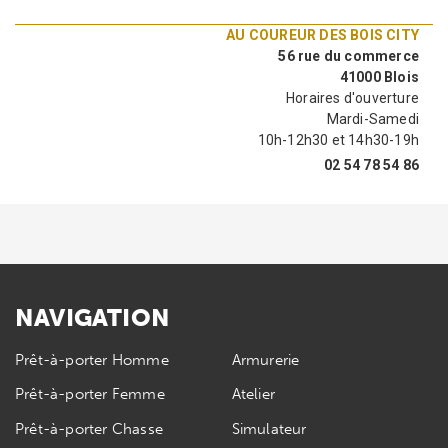
AU COUREUR DES BOIS CITY
56 rue du commerce
41000 Blois
Horaires d'ouverture
Mardi-Samedi
10h-12h30 et 14h30-19h
02 54 78 54 86
NAVIGATION
Prêt-à-porter Homme
Armurerie
Prêt-à-porter Femme
Atelier
Prêt-à-porter Chasse
Simulateur