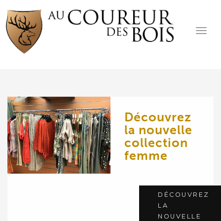
Toggle
navigat
Découvrez
la nouvelle
collection
femme
DÉCOUVREZ
LA
NOUVELLE